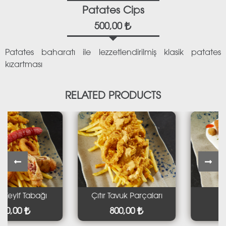
Patates Cips
500,00
Patates baharatı ile lezzetlendirilmiş klasik patates
kızartması
RELATED PRODUCTS
yif Tabağı
Çıtır Tavuk Parçaları
Hell
,00
800,00
650