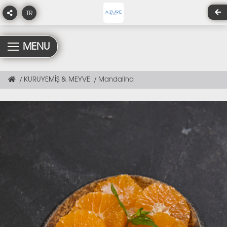
TR
MENU
KURUYEMİŞ & MEYVE
Mandalina