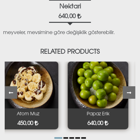
Nektari
640,00
meyveler, mevsimine göre değişiklik gösterebilir.
RELATED PRODUCTS
Atom Muz
Papaz Erik
450,00
640,00