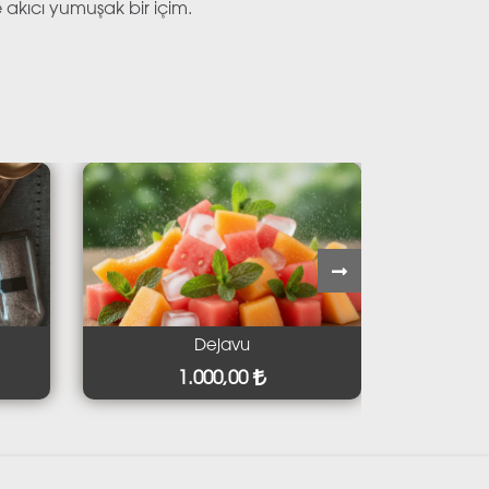
akıcı yumuşak bir içim.
Dejavu
Cappucc
1.000,00
1.000,0