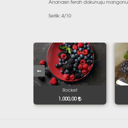
Ananasın ferah dokunuşu mangonun yoğ
Serlik: 4/10
Rocket
No
1.000,00
1.