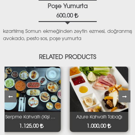
Poşe Yumurta
600,00
kızartılmış Somun ekmeğinden zeytin ezmesi, doğranmış
avokado, pesto sos, poşe yumurta
RELATED PRODUCTS
Serpme Kahvaltı (kişi Başı)
Azure Kahvaltı Tabağı
1.125,00
1.000,00