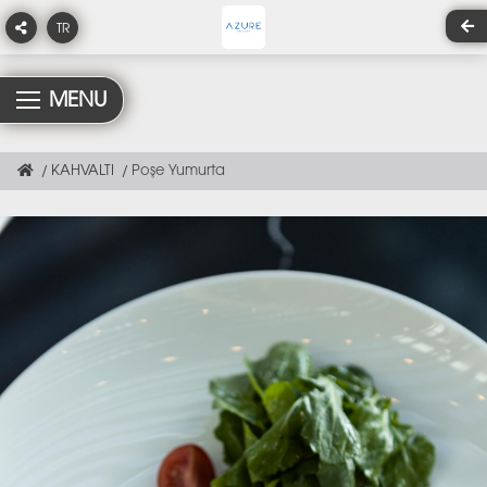
TR
MENU
KAHVALTI
Poşe Yumurta