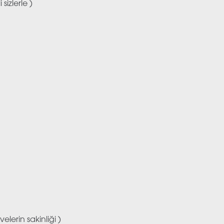
sizlerle )
erin sakinliği )