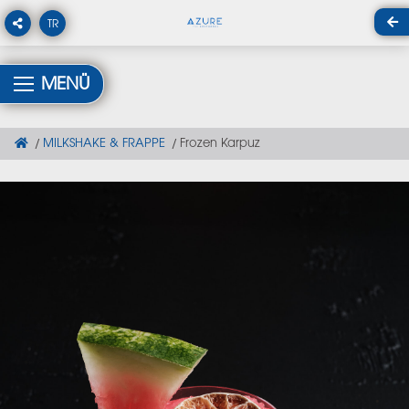
TR
MENÜ
MILKSHAKE & FRAPPE
Frozen Karpuz