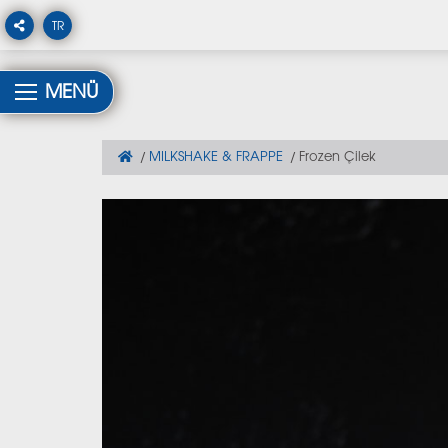
TR
MENÜ
MILKSHAKE & FRAPPE
Frozen Çilek