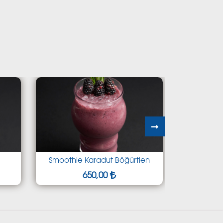
Smoothie Karadut Böğürtlen
Frozen Karpuz
650,00
650,00